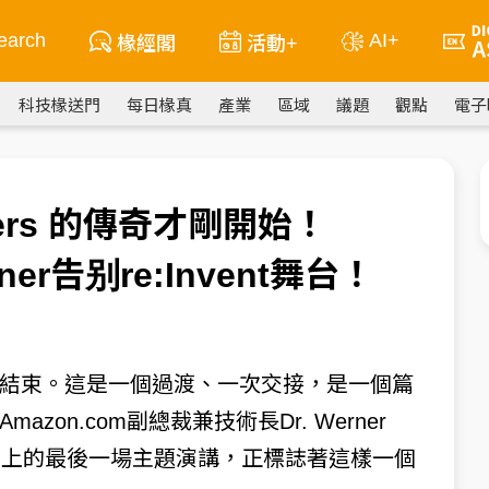
earch
AI+
椽經閣
活動+
科技椽送門
每日椽真
產業
區域
議題
觀點
電子
ilders 的傳奇才剛開始！
Werner告别re:Invent舞台！
結束。這是一個過渡、一次交接，是一個篇
on.com副總裁兼技術長Dr. Werner
nvent 舞台上的最後一場主題演講，正標誌著這樣一個