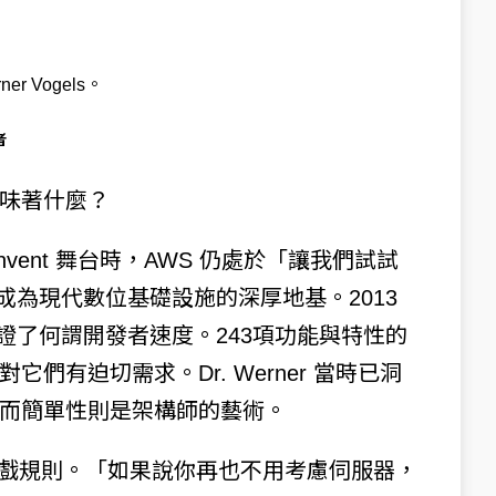
r Vogels。
者
味著什麼？
re:Invent 舞台時，AWS 仍處於「讓我們試試
已成為現代數位基礎設施的深厚地基。2013
見證了何謂開發者速度。243項功能與特性的
們有迫切需求。Dr. Werner 當時已洞
而簡單性則是架構師的藝術。
了整個遊戲規則。「如果說你再也不用考慮伺服器，