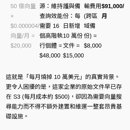
50 億向量
源：維持
護與備
輸費用
$91,000/
×
查詢效能
份：每
(跨區
月
$0.000004/
需要 16
日新增
域備
向量/月 =
個高階執
10 萬份
份) =
$20,000
行個體 =
文件 =
$8,000
$48,000
$15,000
這就是「每月燒掉 10 萬美元」的真實背景。
更令人困擾的是，這家企業的原始文件早已存
在 S3 (每月成本約 $500)，卻因為需要向量搜
尋能力而不得不額外建置和維運一整套昂貴基
礎設施。