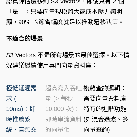
認真評估遷移到 S3 Vectors。即使只有 2 個
「是」，只要向量規模夠大或成本壓力夠明
顯，90% 的節省幅度就足以推動遷移決策。
不適合的場景
S3 Vectors 不是所有場景的最佳選擇。以下情
況建議繼續使用專門向量資料庫：
極低延遲需
超高寫入吞吐
複雜查詢邏輯：
求 (
量 (> 每秒
需要向量資料庫
10ms)：即
10,000 次)：
特有的進階功能
時推薦系
即時串流資料
(如混合過濾、多
統、高頻交
的向量化
向量查詢)