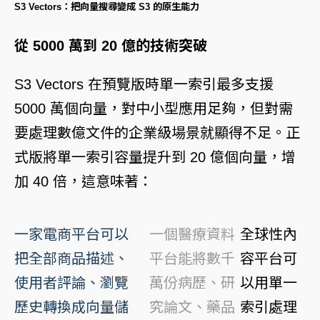
S3 Vectors：把向量搜尋變成 S3 的原生能力
從 5000 萬到 20 億的技術突破
S3 Vectors 在預覽版時單一索引最多支援
5000 萬個向量，對中小型應用足夠，但對需
要處理數億文件的企業級場景就顯得不足。正
式版將單一索引容量提升到 20 億個向量，增
加 40 倍，這意味著：
一家電商平台可以
一個醫療資料
全球性內
把全部商品描述、
平台能將數千
容平台可
使用者評論、瀏覽
萬份病歷、研
以用單一
歷史轉換成向量儲
究論文、藥品
索引處理