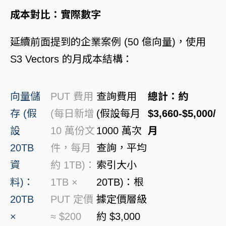
成本對比：實際數字
延續前面提到的企業案例 (50 億向量)，使用
S3 Vectors 的月成本結構：
向量儲
PUT 費用
查詢費用
總計：約
存 (假
(每日新增
(假設每月
$3,660-$5,000/
設
10 萬份文
1000 萬次
月
20TB
件，每月
查詢，平均
資
約 1TB)：
索引大小
料)：
1TB ×
20TB)：根
20TB
PUT 定價
據定價層級
×
≈ $200
約 $3,000