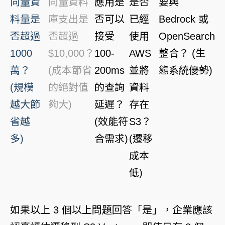
向量資
向量資料
應用是
是否
要與
料量是
庫支出是
否可以
已經
Bedrock 或
否超過
否超過
接受
使用
OpenSearch
1000
$10,000？
100-
AWS
整合？ (生
萬？
(成本節省
200ms
並將
態系統優勢)
(規模
的絕對值
的查詢
資料
越大節
夠大)
延遲？
存在
省越
(效能符
S3？
多)
合需求)
(遷移
成本
低)
如果以上 3 個以上問題回答「是」，企業應該