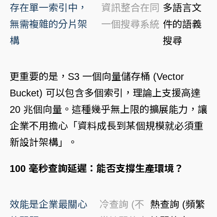
存在單一索引中，
資訊整合在同
多語言文
無需複雜的分片架
一個搜尋系統
件的語義
構
搜尋
更重要的是，S3 一個向量儲存桶 (Vector
Bucket) 可以包含多個索引，理論上支援高達
20 兆個向量。這種幾乎無上限的擴展能力，讓
企業不用擔心「資料成長到某個規模就必須重
新設計架構」。
100 毫秒查詢延遲：能否支撐生產環境？
效能是企業最關心
冷查詢 (不
熱查詢 (頻繁