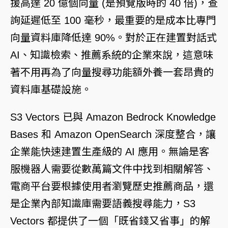
援高達 20 億個向量 (是預覽版時的 40 倍)，查
詢延遲低至 100 毫秒，最重要的是成本比專門
向量資料庫降低達 90%。對於正在建置對話式
AI、知識檢索、推薦系統的企業來說，這意味
著不用再為了向量搜尋功能額外養一套昂貴的
資料庫基礎設施。
S3 Vectors 已與
Amazon Bedrock Knowledge
Bases
和
Amazon OpenSearch
深度整合，讓
企業能快速建置生產級的 AI 應用。無論是客
服機器人需要從數萬篇文件中找到相關解答、
電商平台要根據使用者瀏覽歷史推薦商品，還
是企業內部知識庫需要語義搜尋能力，S3
Vectors 都提供了一個「既省錢又省事」的解