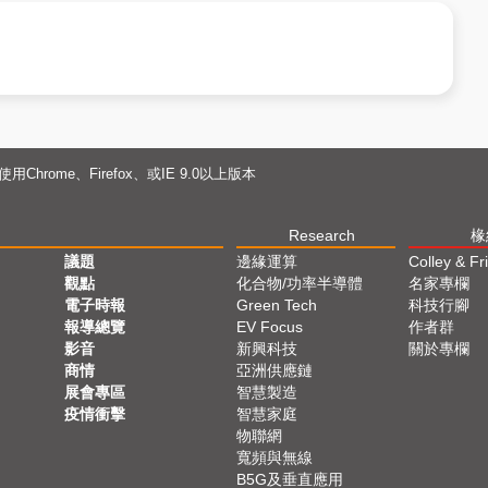
用Chrome、Firefox、或IE 9.0以上版本
Research
椽
議題
邊緣運算
Colley & Fr
觀點
化合物/功率半導體
名家專欄
電子時報
Green Tech
科技行腳
報導總覽
EV Focus
作者群
影音
新興科技
關於專欄
商情
亞洲供應鏈
展會專區
智慧製造
疫情衝擊
智慧家庭
物聯網
寬頻與無線
B5G及垂直應用