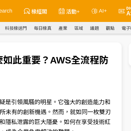
earch
AI+
椽經閣
活動+
科技椽送門
每日椽真
產業
區域
議題
觀點
電子
麼如此重要？AWS全流程防
無疑是引領風騷的明星。它強大的創造能力和
所未有的創新機遇。然而，就如同一枚雙刃
全和隱私泄露的巨大隱憂。如何在享受技術紅