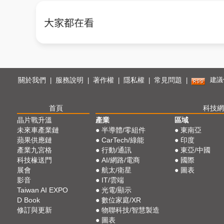
大家都在看
關於我們
服務說明
著作權
隱私權
常見問題
建議使
|
|
|
|
|
首頁
科技網
晶片戰升溫
產業
區域
未來車產業鏈
●
半導體/零組件
●
東南亞
蘋果供應鏈
●
CarTech/綠能
●
印度
產業九宮格
●
行動/通訊
●
東亞/中國
科技椽送門
●
AI/網路/電商
●
國際
展會
●
航太/衛星
●
圖表
影音
●
IT/雲端
Taiwan AI EXPO
●
光電/顯示
D Book
●
數位家庭/XR
修訂與更新
●
物聯科技/智慧製造
●
圖表