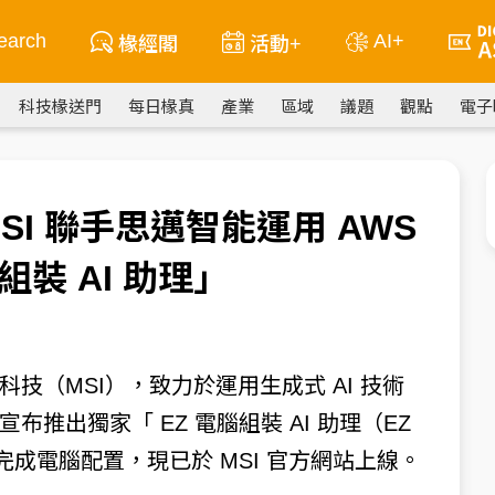
earch
AI+
椽經閣
活動+
科技椽送門
每日椽真
產業
區域
議題
觀點
電子
MSI 聯手思邁智能運用 AWS
裝 AI 助理」
技（MSI），致力於運用生成式 AI 技術
推出獨家「 EZ 電腦組裝 AI 助理（EZ
輕鬆完成電腦配置，現已於 MSI 官方網站上線。