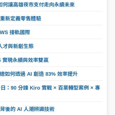
術如何讓高雄夜市支付走向永續未來
重新定義零售體驗
WS 接軌國際
人才與新創生態
WS 實現永續與效率雙贏
總如何透過 AI 創造 83% 效率提升
：90 分鐘 Kiro 實戰 × 百業轉型案例 × 專
後的 AI 人潮辨識技術