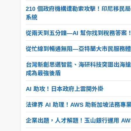
210 個政府機構遭勒索攻擊！印尼移民局
系統
從兩天到五分鐘—AI 幫你找到稅務答案
從忙線到暢通無阻—亞特蘭大市民服務體
台灣新創思邁智能、海研科技突圍出海搶佔
成為最強後盾
AI 助攻！日本政府上雲開外掛
法律界 AI 助理！AWS 助新加坡法務
企業出題，人才解題！玉山銀行運用 AWS