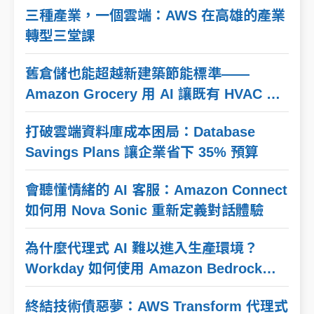
三種產業，一個雲端：AWS 在高雄的產業
轉型三堂課
舊倉儲也能超越新建築節能標準——
Amazon Grocery 用 AI 讓既有 HVAC 系
統省下比預期多一倍的電
打破雲端資料庫成本困局：Database
Savings Plans 讓企業省下 35% 預算
會聽懂情緒的 AI 客服：Amazon Connect
如何用 Nova Sonic 重新定義對話體驗
為什麼代理式 AI 難以進入生產環境？
Workday 如何使用 Amazon Bedrock
AgentCore 四大功能解決生產環境四大障
終結技術債惡夢：AWS Transform 代理式
礙