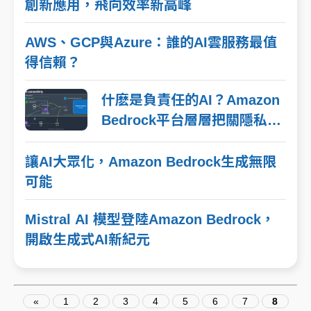
創新應用，飛向效率新高峰
AWS、GCP與Azure：誰的AI雲服務最值
得信賴？
什麽是負責任的AI？Amazon
Bedrock平台層層把關隱私保
護
讓AI大眾化，Amazon Bedrock生成無限
可能
Mistral AI 模型登陸Amazon Bedrock，
開啟生成式AI新紀元
«
1
2
3
4
5
6
7
8