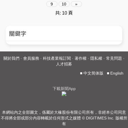
9
10
»
共: 10 頁
關鍵字
關於我們
·
會員服務
·
科技產業報訂閱
·
著作權
·
隱私權
·
常見問題
·
人才招募
■
中文简体版
■
English
下載新聞App
本網站內之全部圖文，係屬於大椽股份有限公司所有，非經本公司同意
不得將全部或部分內容轉載於任何形式之媒體 © DIGITIMES Inc. 版權所
有