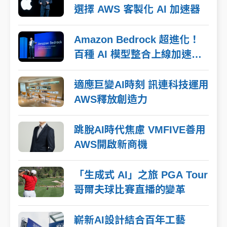
選擇 AWS 客製化 AI 加速器
Amazon Bedrock 超進化！
百種 AI 模型整合上線加速企
業打造專屬 AI
適應巨變AI時刻 訊連科技運用
AWS釋放創造力
跳脫AI時代焦慮 VMFIVE善用
AWS開啟新商機
「生成式 AI」之旅 PGA Tour
哥爾夫球比賽直播的變革
嶄新AI設計結合百年工藝