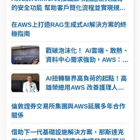
的安全功能 幫助客戶簡化流程並實現規模
化發展
在AWS上打造RAG生成式AI解決方案的終
極指南
戳破泡沫化！ AI雲端、散熱、
資料中心需求強勁，AWS：零
售、創作、低軌衛星都用到
AI，未來早已來
AI扭轉醫界高負荷的起點！高
雄榮總用AWS 改善護理人員
工作流程
倫敦證券交易所集團與AWS延展多年合作
關係
借助下一代基礎設施解決方案，那斯達克