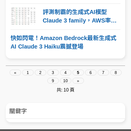
評測制霸的生成式AI模型
Claude 3 family，AWS率先
解鎖！
快如閃電！Amazon Bedrock最新生成式
AI Claude 3 Haiku震撼登場
«
1
2
3
4
5
6
7
8
9
10
»
共: 10 頁
關鍵字