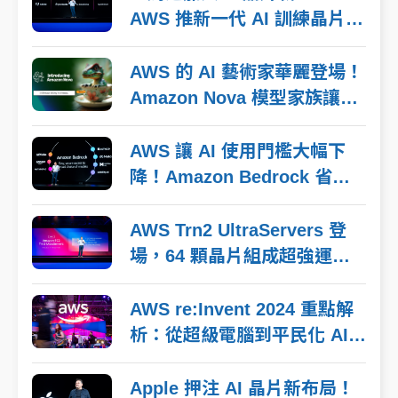
AWS 推新一代 AI 訓練晶片，
效能提升更具成本效益
AWS 的 AI 藝術家華麗登場！
Amazon Nova 模型家族讓你
的文字變魔法、圖片成電影
AWS 讓 AI 使用門檻大幅下
降！Amazon Bedrock 省錢
神器讓企業節省90%
AWS Trn2 UltraServers 登
場，64 顆晶片組成超強運算
大腦：超級 AI 訓練神器誕
生！
AWS re:Invent 2024 重點解
析：從超級電腦到平民化 AI，
AWS 的科技夢想藍圖
Apple 押注 AI 晶片新布局！