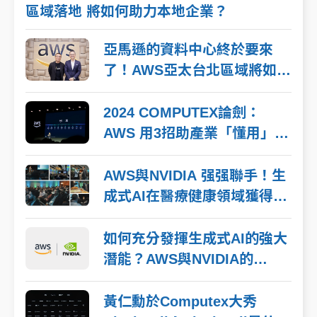
區域落地 將如何助力本地企業？
亞馬遜的資料中心終於要來
了！AWS亞太台北區域將如何
推動台灣在地企業數位化進
程？
2024 COMPUTEX論劍：
AWS 用3招助產業「懂用」生
成式AI
AWS與NVIDIA 强强聯手！生
成式AI在醫療健康領域獲得長
足進展，立刻看這5大亮點
如何充分發揮生成式AI的強大
潛能？AWS與NVIDIA的
Project Ceiba超級AI運算平
台加速創新
黃仁勳於Computex大秀