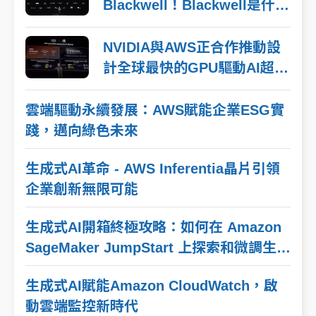
Blackwell！Blackwell是什
麽？NVIDIA 與 AWS 共同開
發的超級電腦又是什麽？
NVIDIA與AWS正合作推動設
計全球最快的GPU驅動AI超級
電腦! 計劃代號：Project
Ceiba
雲端驅動永續發展：AWS賦能企業ESG實
踐，邁向綠色未來
生成式AI革命 - AWS Inferentia晶片引領
企業創新無限可能
生成式AI開箱終極攻略：如何在 Amazon
SageMaker JumpStart 上探索和微調生成
式 AI 模型 Llama 2
生成式AI賦能Amazon CloudWatch，啟
動雲端監控新時代